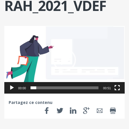
RAH_2021_VDEF
Lecteur
vidéo
00:00
00:51
Partagez ce contenu