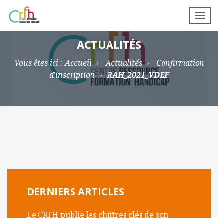
N
a
v
ACTUALITÉS
i
Vous êtes ici :
Accueil
Actualités
Confirmation
g
d’inscription
RAH_2021_VDEF
a
t
i
o
n
a
p
p
a
r
DERNIERS ARTICLES
e
i
Le CRFH publie les chiffres clés de son