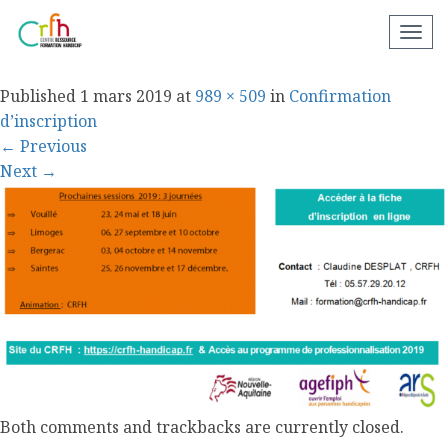
Capture
N
a
v
Published
1 mars 2019
at
989 × 509
in
Confirmation
i
d’inscription
g
←
Previous
a
Next
→
t
i
o
n
a
p
p
a
r
e
Both comments and trackbacks are currently closed.
i