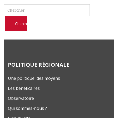
l
Search
m
o
b
i
l
e
POLITIQUE RÉGIONALE
Une politique, des moyens
Les bénéficaires
Observatoire
Qui sommes-nous ?