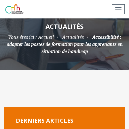
N
a
v
ACTUALITÉS
i
Vous êtes ici :
Accueil
Actualités
Accessibilité :
g
adapter les postes de formation pour les apprenants en
a
situation de handicap
t
i
o
n
a
p
p
a
r
e
DERNIERS ARTICLES
i