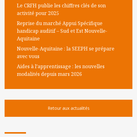
l
Le CRFH publie les chiffres clés de son
m
activité pour 2025
o
Reprise du marché Appui Spécifique
b
handicap auditif – Sud et Est Nouvelle-
i
Aquitaine
l
Nouvelle-Aquitaine : la SEEPH se prépare
e
avec vous
Aides à l’apprentissage : les nouvelles
modalités depuis mars 2026
Retour aux actualités