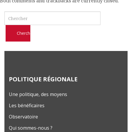
Both comments and trackbacks are currently closed.
l
m
Search
o
b
i
l
e
POLITIQUE RÉGIONALE
Une politique, des moyens
Les bénéficaires
Observatoire
Qui sommes-nous ?