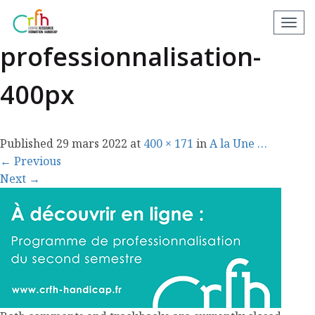
Bannière-
N
a
professionnalisation-
v
i
400px
g
a
t
Published
29 mars 2022
at
400 × 171
in
A la Une …
i
←
Previous
o
Next
→
n
a
p
p
a
r
e
i