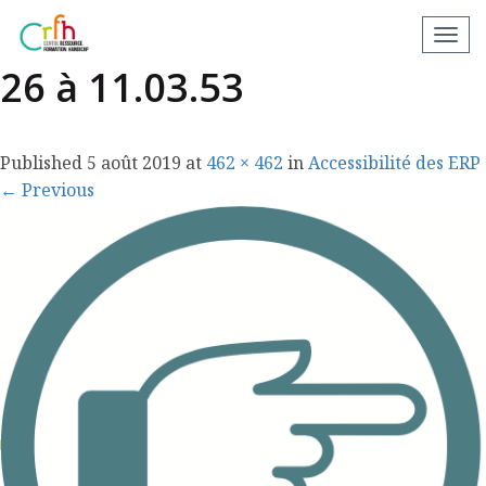
Capture d’écran 2018-09-
N
a
26 à 11.03.53
v
i
g
Published
5 août 2019
at
462 × 462
in
Accessibilité des ERP
a
←
Previous
t
i
o
n
a
p
p
a
r
e
i