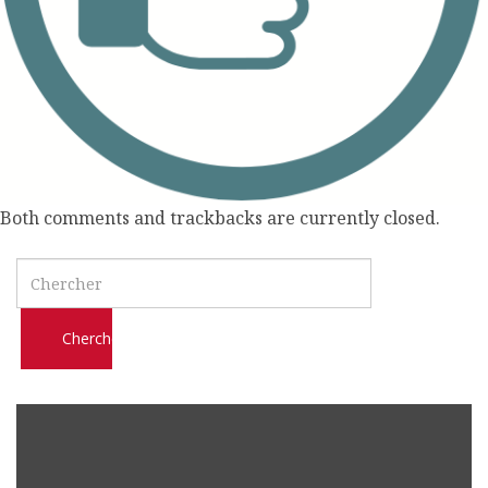
l
m
o
b
i
l
e
Both comments and trackbacks are currently closed.
Search