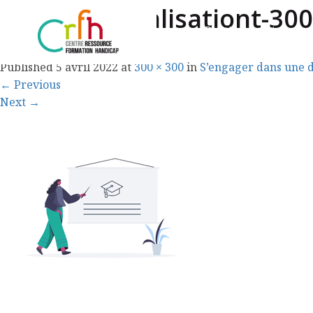
Professionnalisationt-30
Politique régionale
Published
5 avril 2022
at
300 × 300
in
S’engager dans une 
←
Previous
Next
→