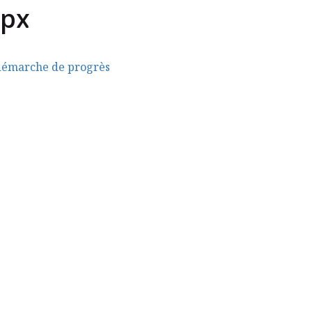
0px
Se Former
Accessibilité des formations
Ressources 
démarche de progrès