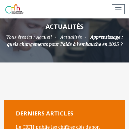
N
a
v
ACTUALITÉS
i
Vous êtes ici :
Accueil
Actualités
Apprentissage :
g
quels changements pour l’aide à l’embauche en 2025 ?
a
t
i
o
n
a
p
p
a
r
DERNIERS ARTICLES
e
i
Le CRFH publie les chiffres clés de son