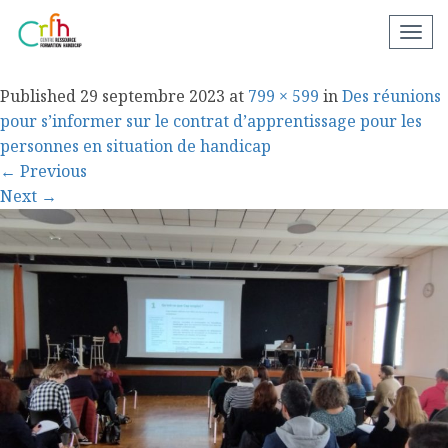
Image3
N
a
v
Published
29 septembre 2023
at
799 × 599
in
Des réunions
i
pour s’informer sur le contrat d’apprentissage pour les
g
personnes en situation de handicap
a
←
Previous
t
Next
→
i
o
n
a
p
p
a
r
e
i