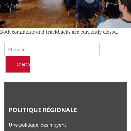
l
m
o
b
Both comments and trackbacks are currently closed.
i
l
Search
e
POLITIQUE RÉGIONALE
Une politique, des moyens