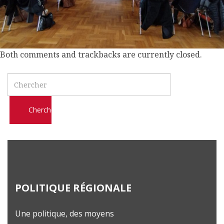
l
m
o
b
Both comments and trackbacks are currently closed.
i
l
Search
e
POLITIQUE RÉGIONALE
Une politique, des moyens