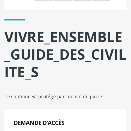
l
m
o
b
VIVRE_ENSEMBLE
i
l
e
_GUIDE_DES_CIVIL
ITE_S
Ce contenu est protégé par un mot de passe
DEMANDE D'ACCÈS