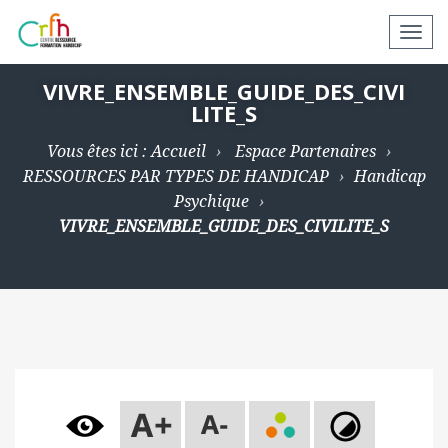
N
a
v
VIVRE_ENSEMBLE_GUIDE_DES_CIVI
LITE_S
i
g
Vous êtes ici :
Accueil
Espace Partenaires
a
RESSOURCES PAR TYPES DE HANDICAP
Handicap
t
Psychique
i
VIVRE_ENSEMBLE_GUIDE_DES_CIVILITE_S
o
n
a
p
p
a
r
e
i