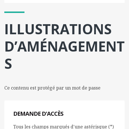
l
m
o
ILLUSTRATIONS
b
i
l
D’AMÉNAGEMENT
e
S
Ce contenu est protégé par un mot de passe
DEMANDE D'ACCÈS
Tous les champs marqués d'une astérisque (*)