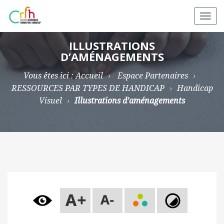
N
a
v
ILLUSTRATIONS
D’AMÉNAGEMENTS
i
g
Vous êtes ici :
Accueil
Espace Partenaires
a
RESSOURCES PAR TYPES DE HANDICAP
Handicap
t
Visuel
Illustrations d’aménagements
i
o
n
a
p
p
a
r
e
i