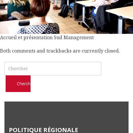
l
m
o
b
i
Accueil et présentation Sud Management
l
e
Both comments and trackbacks are currently closed.
Search
POLITIQUE RÉGIONALE