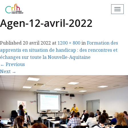
Réunion-Territoriale-
N
a
Agen-12-avril-2022
v
i
g
Published
20 avril 2022
at
1200 × 800
in
Formation des
a
apprentis en situation de handicap : des rencontres et
t
échanges sur toute la Nouvelle-Aquitaine
i
←
Previous
o
Next
→
n
a
p
p
a
r
e
i