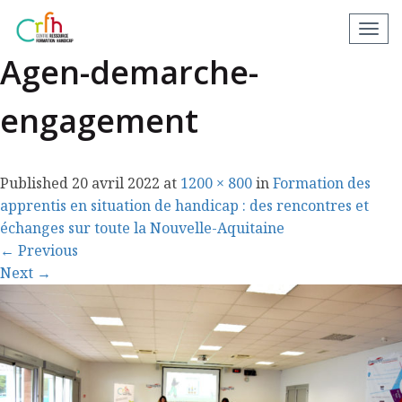
Réunion-Territoriale-
N
a
Agen-demarche-
v
i
engagement
g
a
t
Published
20 avril 2022
at
1200 × 800
in
Formation des
i
apprentis en situation de handicap : des rencontres et
o
échanges sur toute la Nouvelle-Aquitaine
n
←
Previous
a
Next
→
p
p
a
r
e
i