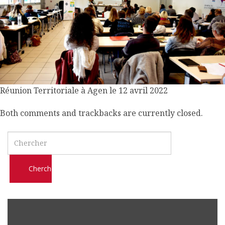
l
m
o
b
i
l
e
Réunion Territoriale à Agen le 12 avril 2022
Both comments and trackbacks are currently closed.
Search