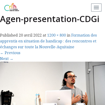
Réunion-Territoriale-
N
a
Agen-presentation-CDGi
v
i
g
Published
20 avril 2022
at
1200 × 800
in
Formation des
a
apprentis en situation de handicap : des rencontres et
t
échanges sur toute la Nouvelle-Aquitaine
i
←
Previous
o
Next
→
n
a
p
p
a
r
e
i