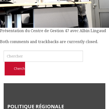
l
m
o
b
i
Présentation du Centre de Gestion 47 avec Albin Lingaud
l
e
Both comments and trackbacks are currently closed.
Search
POLITIQUE RÉGIONALE