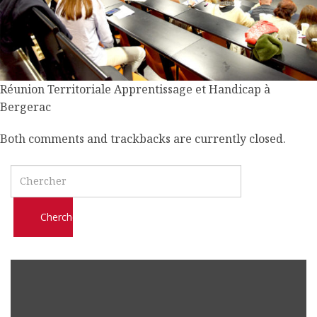
l
m
o
b
i
Réunion Territoriale Apprentissage et Handicap à
l
Bergerac
e
Both comments and trackbacks are currently closed.
Search