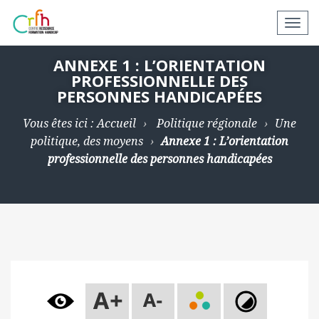
N
a
v
ANNEXE 1 : L’ORIENTATION
PROFESSIONNELLE DES
i
PERSONNES HANDICAPÉES
g
a
Vous êtes ici :
Accueil
Politique régionale
Une
t
politique, des moyens
Annexe 1 : L’orientation
i
professionnelle des personnes handicapées
o
n
a
p
p
a
r
e
i