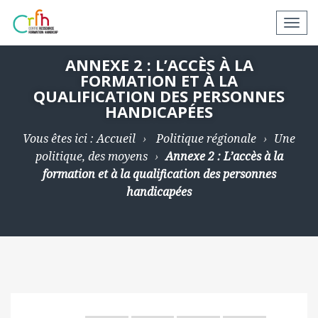
N
a
v
ANNEXE 2 : L’ACCÈS À LA
FORMATION ET À LA
i
QUALIFICATION DES PERSONNES
g
HANDICAPÉES
a
t
Vous êtes ici :
Accueil
Politique régionale
Une
i
politique, des moyens
Annexe 2 : L’accès à la
o
formation et à la qualification des personnes
n
handicapées
a
p
p
a
r
e
i