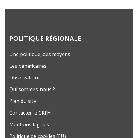
l
m
o
b
i
POLITIQUE RÉGIONALE
l
e
Une politique, des moyens
Les bénéficaires
Observatoire
Qui sommes-nous ?
Plan du site
Contacter le CRFH
Mentions légales
Politique de cookies (EU)