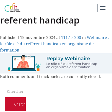
Replay webinaire
N
a
referent handicap
v
i
g
Published
19 novembre 2024
at
1117 × 200
in
Webinaire :
a
le rôle clé du référent handicap en organisme de
t
formation
i
o
n
a
Both comments and trackbacks are currently closed.
p
p
Search
a
r
e
i