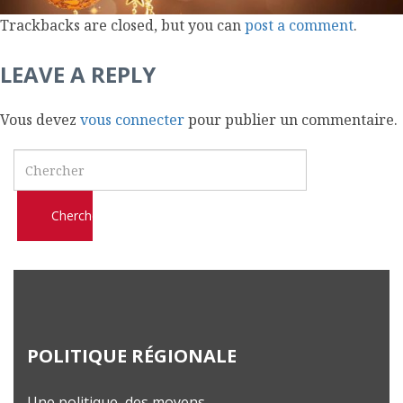
l
Trackbacks are closed, but you can
post a comment
.
m
o
LEAVE A REPLY
b
i
Vous devez
vous connecter
pour publier un commentaire.
l
e
Search
POLITIQUE RÉGIONALE
Une politique, des moyens