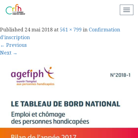
bilan agefiph
N
a
v
Published
24 mai 2018
at
561 × 799
in
Confirmation
i
d’inscription
g
←
Previous
a
Next
→
t
i
o
n
a
p
p
a
r
e
i