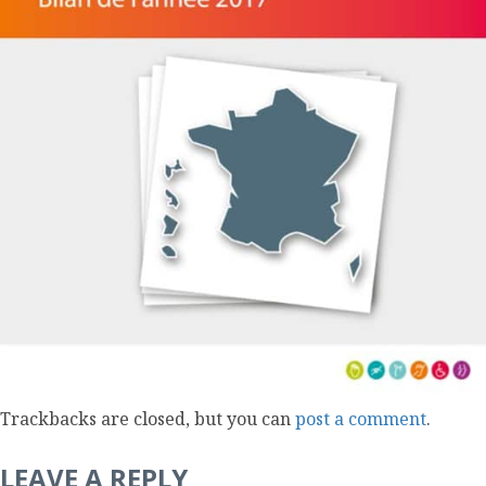
l
m
o
b
i
l
e
Trackbacks are closed, but you can
post a comment
.
LEAVE A REPLY