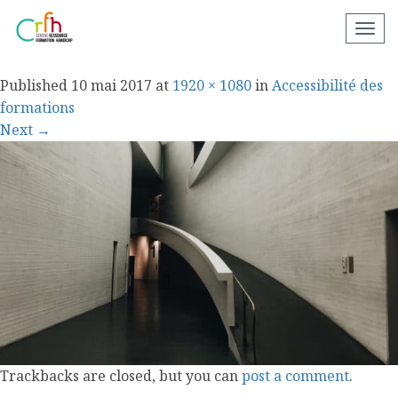
rampe
N
a
v
Published
10 mai 2017
at
1920 × 1080
in
Accessibilité des
i
formations
g
Next
→
a
t
i
o
n
a
p
p
a
r
e
Trackbacks are closed, but you can
post a comment
.
i