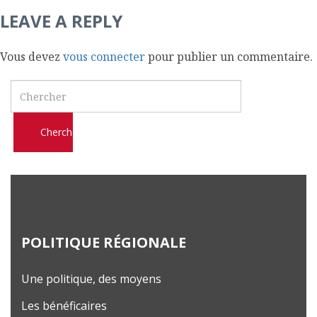
l
LEAVE A REPLY
m
o
Vous devez
vous connecter
pour publier un commentaire.
b
i
Search
l
e
POLITIQUE RÉGIONALE
Une politique, des moyens
Les bénéficaires