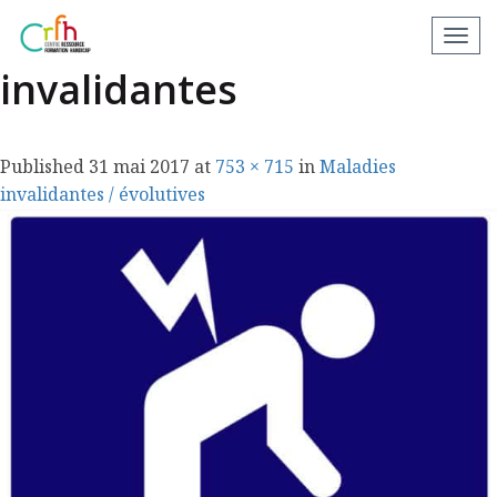
logo-maladies-
N
a
invalidantes
v
i
g
Published
31 mai 2017
at
753 × 715
in
Maladies
a
invalidantes / évolutives
t
i
o
n
a
p
p
a
r
e
i