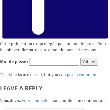
l
m
o
b
i
l
e
Cette publication est protégée par un mot de passe. Pour
la voir, veuillez saisir votre mot de passe ci-dessous :
Mot de passe :
Trackbacks are closed, but you can
post a comment
.
LEAVE A REPLY
Vous devez
vous connecter
pour publier un commentaire.