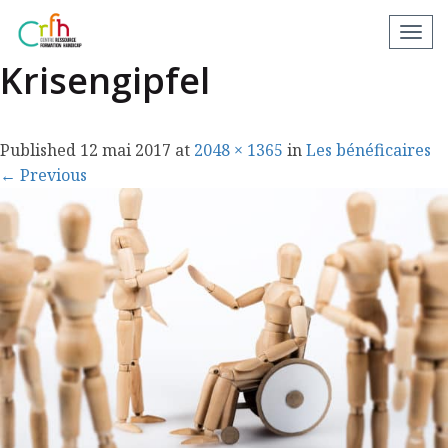
Finanzminister Schäuble,
N
a
Krisengipfel
v
i
g
Published
12 mai 2017
at
2048 × 1365
in
Les bénéficaires
a
←
Previous
t
i
o
n
a
p
p
a
r
e
i