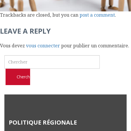
l
m
Trackbacks are closed, but you can
post a comment
.
o
b
LEAVE A REPLY
i
l
Vous devez
vous connecter
pour publier un commentaire.
e
Search
POLITIQUE RÉGIONALE