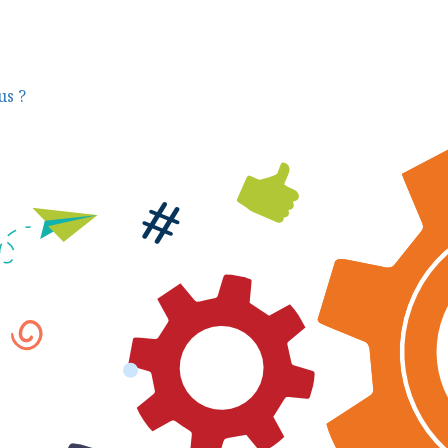
Se Former
Accessibilité des formations
Ressources 
us ?