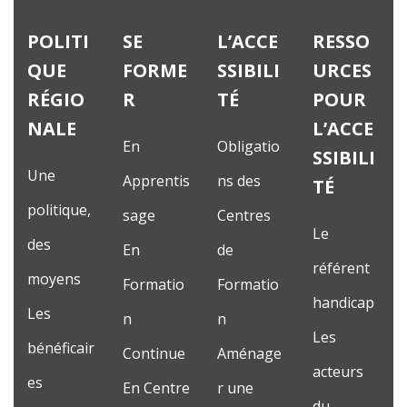
POLITI
SE
L’ACCE
RESSO
QUE
FORME
SSIBILI
URCES
RÉGIO
R
TÉ
POUR
NALE
L’ACCE
En
Obligatio
SSIBILI
Une
Apprentis
ns des
TÉ
politique,
sage
Centres
Le
des
En
de
référent
moyens
Formatio
Formatio
handicap
Les
n
n
Les
bénéficair
Continue
Aménage
acteurs
es
En Centre
r une
du