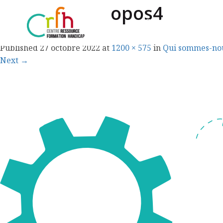
Missions-apropos4
Politique régionale
Published
27 octobre 2022
at
1200 × 575
in
Qui sommes-no
Next
→