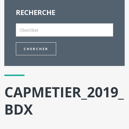
l
RECHERCHE
m
o
b
Search
i
l
e
CAPMETIER_2019_
BDX