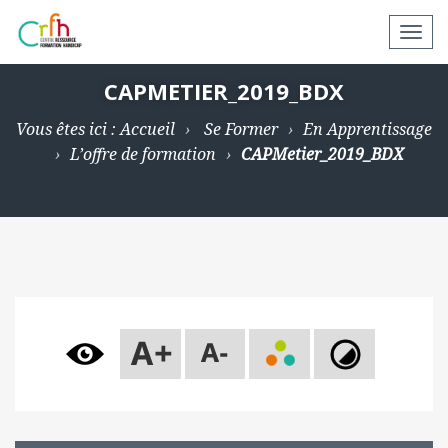
N
a
v
CAPMETIER_2019_BDX
i
Vous êtes ici :
Accueil
Se Former
En Apprentissage
g
L’offre de formation
CAPMetier_2019_BDX
a
t
i
o
n
a
p
p
a
r
e
i