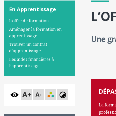
En Apprentissage
L’O
L’offre de formation
Aménager la formation en
apprentissage
Une gr
Trouver un contrat
d’apprentissage
Les aides financières à
l’apprentissage
DÉPAS
La forma
professi