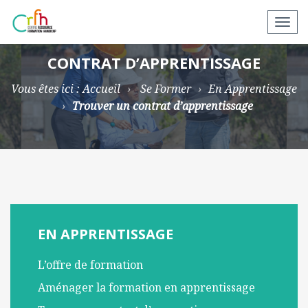
N
a
v
CONTRAT D’APPRENTISSAGE
i
Vous êtes ici :
Accueil
Se Former
En Apprentissage
g
Trouver un contrat d’apprentissage
a
t
i
o
n
a
p
p
EN APPRENTISSAGE
a
L’offre de formation
r
e
Aménager la formation en apprentissage
i