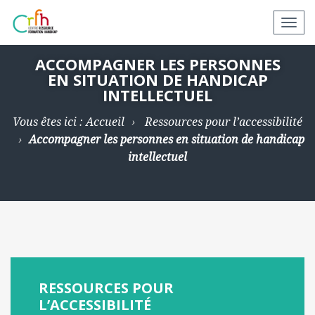
N
a
v
ACCOMPAGNER LES PERSONNES
EN SITUATION DE HANDICAP
i
INTELLECTUEL
g
a
Vous êtes ici :
Accueil
Ressources pour l’accessibilité
t
Accompagner les personnes en situation de handicap
i
intellectuel
o
n
a
p
p
a
r
RESSOURCES POUR
e
L’ACCESSIBILITÉ
i