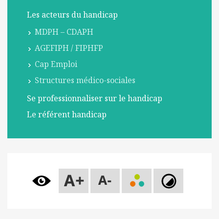
l
Les acteurs du handicap
m
o
MDPH – CDAPH
b
AGEFIPH / FIPHFP
i
Cap Emploi
l
e
Structures médico-sociales
Se professionnaliser sur le handicap
Le référent handicap