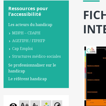
Ressources pour
FIC
l’accessibilité
INT
Les acteurs du handicap
MDPH – CDAPH
AGEFIPH / FIPHFP
Cap Emploi
Structures médico-sociales
Se professionnaliser sur le
handicap
Le référent handicap