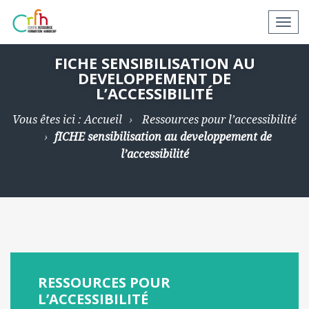
N
a
v
FICHE SENSIBILISATION AU
DEVELOPPEMENT DE
i
L’ACCESSIBILITÉ
g
a
Vous êtes ici :
Accueil
Ressources pour l’accessibilité
t
fICHE sensibilisation au developpement de
i
l’accessibilité
o
n
a
p
p
a
r
RESSOURCES POUR
e
L’ACCESSIBILITÉ
i