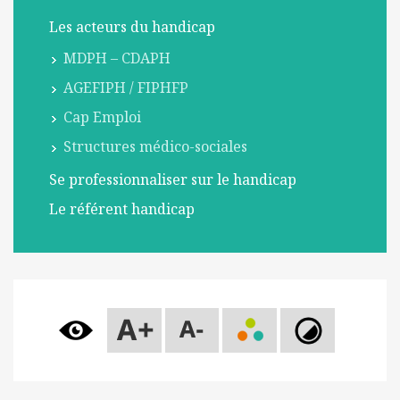
l
Les acteurs du handicap
m
o
MDPH – CDAPH
b
AGEFIPH / FIPHFP
i
Cap Emploi
l
e
Structures médico-sociales
Se professionnaliser sur le handicap
Le référent handicap