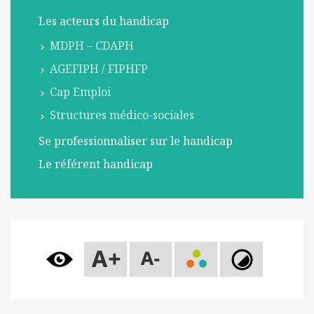
l
Les acteurs du handicap
m
o
MDPH – CDAPH
b
AGEFIPH / FIPHFP
i
Cap Emploi
l
e
Structures médico-sociales
Se professionnaliser sur le handicap
Le référent handicap