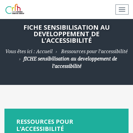
N
a
v
FICHE SENSIBILISATION AU
DEVELOPPEMENT DE
i
L’ACCESSIBILITÉ
g
a
Vous êtes ici :
Accueil
Ressources pour l’accessibilité
t
fICHE sensibilisation au developpement de
i
l’accessibilité
o
n
a
p
p
a
r
RESSOURCES POUR
e
L’ACCESSIBILITÉ
i