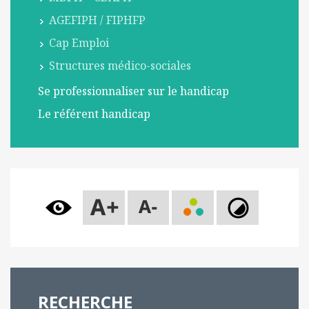
l
AGEFIPH / FIPHFP
m
Cap Emploi
o
b
Structures médico-sociales
i
Se professionnaliser sur le handicap
l
e
Le référent handicap
RECHERCHE