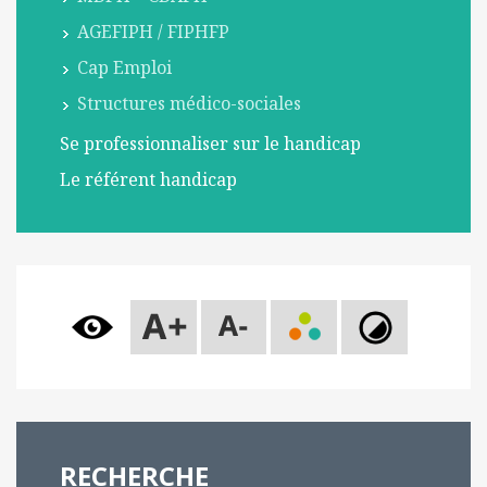
l
AGEFIPH / FIPHFP
m
Cap Emploi
o
b
Structures médico-sociales
i
Se professionnaliser sur le handicap
l
e
Le référent handicap
RECHERCHE