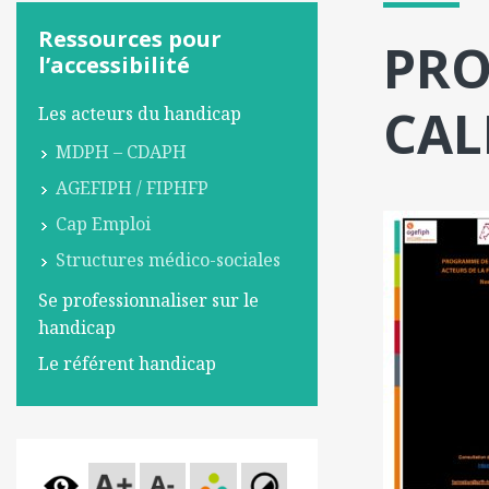
Ressources pour
PRO
l’accessibilité
CAL
Les acteurs du handicap
MDPH – CDAPH
AGEFIPH / FIPHFP
Cap Emploi
Structures médico-sociales
Se professionnaliser sur le
handicap
Le référent handicap