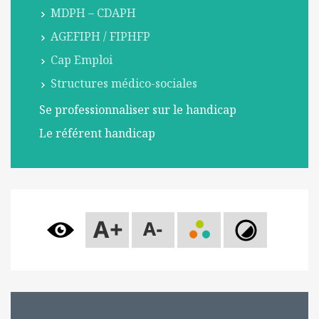
l
MDPH – CDAPH
m
AGEFIPH / FIPHFP
o
Cap Emploi
b
i
Structures médico-sociales
l
Se professionnaliser sur le handicap
e
Le référent handicap