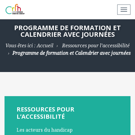
N
a
v
PROGRAMME DE FORMATION ET
CALENDRIER AVEC JOURNÉES
i
g
Vous êtes ici :
Accueil
Ressources pour l’accessibilité
a
Programme de formation et Calendrier avec journées
t
i
o
n
a
p
p
RESSOURCES POUR
a
L’ACCESSIBILITÉ
r
e
Les acteurs du handicap
i