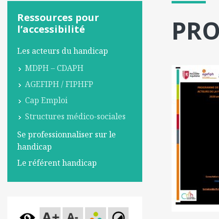
Ressources pour
PRO
l’accessibilité
Les acteurs du handicap
MDPH – CDAPH
AGEFIPH / FIPHFP
Cap Emploi
Structures médico-sociales
Se professionnaliser sur le
handicap
Le référent handicap