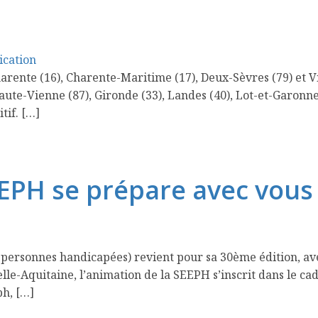
cation
rente (16), Charente-Maritime (17), Deux-Sèvres (79) et Vi
aute-Vienne (87), Gironde (33), Landes (40), Lot-et-Garonne
tif. […]
EEPH se prépare avec vous
ersonnes handicapées) revient pour sa 30ème édition, avec 
le-Aquitaine, l’animation de la SEEPH s’inscrit dans le ca
ph, […]